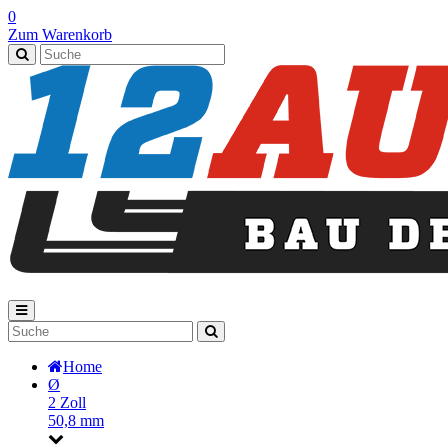
0
Zum Warenkorb
Home
Ø
2 Zoll
50,8 mm