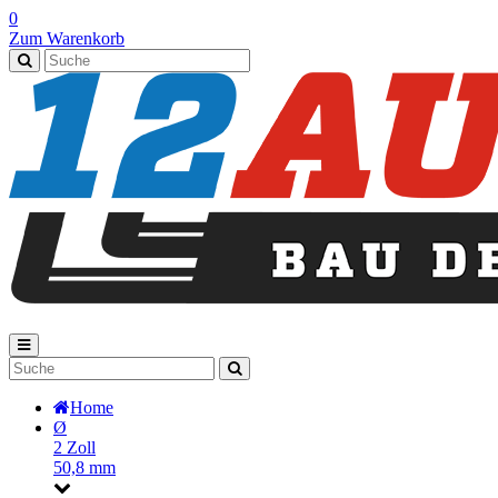
0
Zum Warenkorb
Home
Ø
2 Zoll
50,8 mm