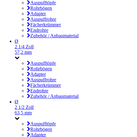
Auspufftöpfe
Rohrbögen
Adapter
Auspuffrohre
Fächerkrümmer
Endrohre
Zubehör / Anbaumaterial
Ø
2 1/4 Zoll
57,2 mm
Auspufftöpfe
Rohrbögen
Adapter
Auspuffrohre
Fächerkrümmer
Endrohre
Zubehör / Anbaumaterial
Ø
2 1/2 Zoll
63,5 mm
Auspufftöpfe
Rohrbögen
Adapter