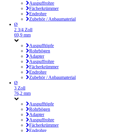
Auspuffrohre
Fächerkrümmer
Endrohre
Zubehör / Anbaumaterial
Ø
2 3/4 Zoll
69,9 mm
Auspufftöpfe
Rohrbögen
Adapter
Auspuffrohre
Fächerkrümmer
Endrohre
Zubehör / Anbaumaterial
Ø
3 Zoll
76,2 mm
Auspufftöpfe
Rohrbögen
Adapter
Auspuffrohre
Fächerkrümmer
Endrohre