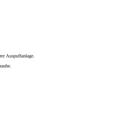
rer Auspuffanlage.
hraube.