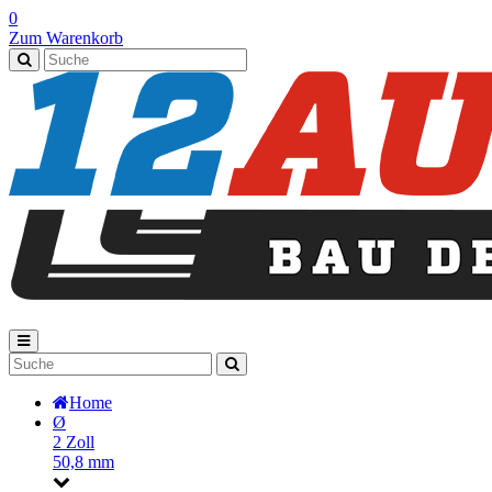
0
Zum Warenkorb
Home
Ø
2 Zoll
50,8 mm