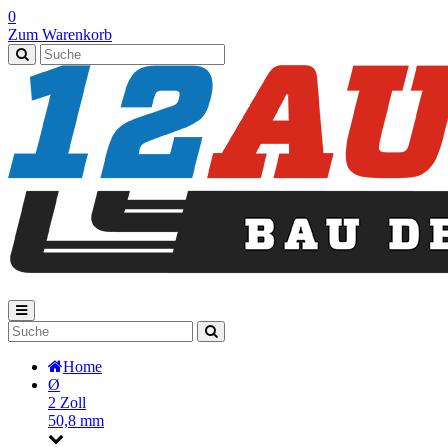
0
Zum Warenkorb
Home
Ø
2 Zoll
50,8 mm