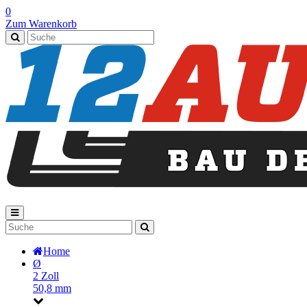
0
Zum Warenkorb
Home
Ø
2 Zoll
50,8 mm