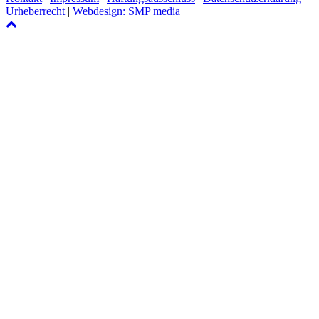
Urheberrecht
|
Webdesign: SMP media