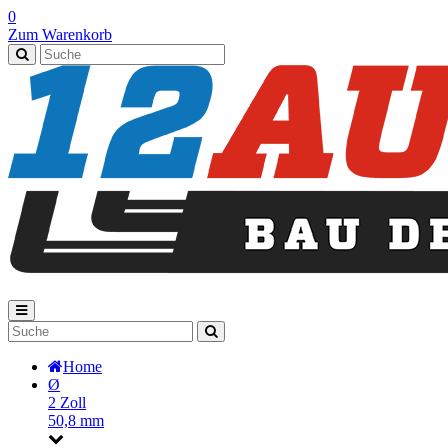
0
Zum Warenkorb
Home
Ø
2 Zoll
50,8 mm