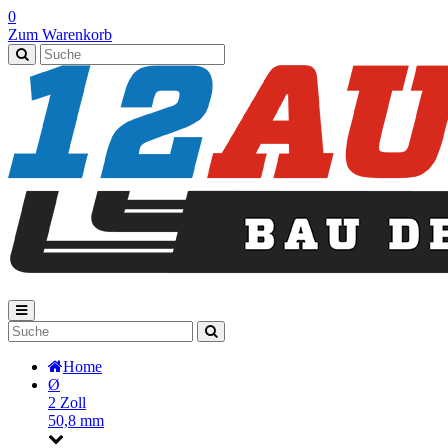
0
Zum Warenkorb
Home
Ø
2 Zoll
50,8 mm