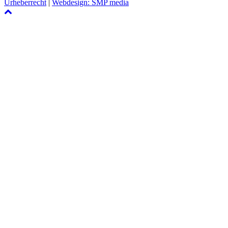
Urheberrecht
|
Webdesign: SMP media