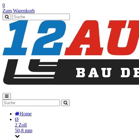
0
Zum Warenkorb
Home
Ø
2 Zoll
50,8 mm