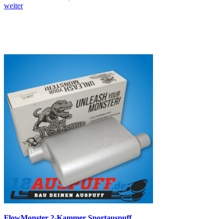
weiter
FlowMonster 2-Kammer Sportauspuff