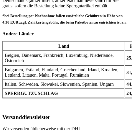
Deutschlands (außer Inseln, außer Nachnahmeversand) für Sie
gratis, sofern die Bestellung keine Sperrgutartikel enthält.
*bei Bestellung per Nachnahme fallen zusätzliche Gebühren in Höhe von
4,30 EUR zzgl. Zahlkartengebühr, die beim Paketboten zu entrichten ist an.
Andere Länder
Land
Belgien, Dänemark, Frankreich, Luxemburg, Niederlande,
25
Österreich
Bulgarien, Estland, Finnland, Griechenland, Irland, Kroatien,
31
Lettland, Litauen, Malta, Portugal, Rumänien
Italien, Schweden, Slowakei, Slowenien, Spanien, Ungarn
44
SPERRGUTZUSCHLAG
24
Versanddienstleister
Wir versenden üblicherweise mit der DHL.