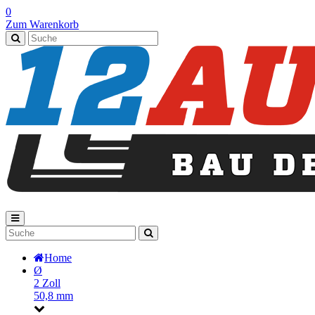
0
Zum Warenkorb
Home
Ø
2 Zoll
50,8 mm