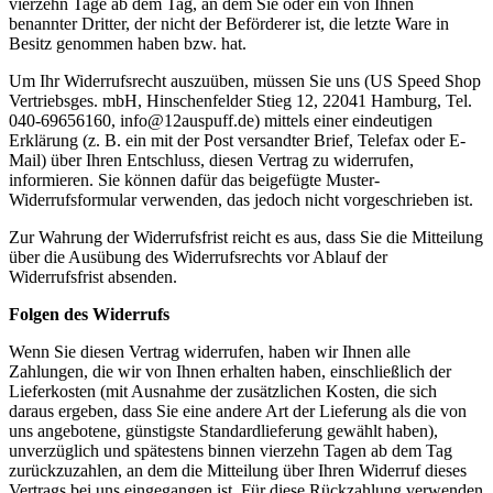
vierzehn Tage ab dem Tag, an dem Sie oder ein von Ihnen
benannter Dritter, der nicht der Beförderer ist, die letzte Ware in
Besitz genommen haben bzw. hat.
Um Ihr Widerrufsrecht auszuüben, müssen Sie uns (US Speed Shop
Vertriebsges. mbH, Hinschenfelder Stieg 12, 22041 Hamburg, Tel.
040-69656160, info@12auspuff.de) mittels einer eindeutigen
Erklärung (z. B. ein mit der Post versandter Brief, Telefax oder E-
Mail) über Ihren Entschluss, diesen Vertrag zu widerrufen,
informieren. Sie können dafür das beigefügte Muster-
Widerrufsformular verwenden, das jedoch nicht vorgeschrieben ist.
Zur Wahrung der Widerrufsfrist reicht es aus, dass Sie die Mitteilung
über die Ausübung des Widerrufsrechts vor Ablauf der
Widerrufsfrist absenden.
Folgen des Widerrufs
Wenn Sie diesen Vertrag widerrufen, haben wir Ihnen alle
Zahlungen, die wir von Ihnen erhalten haben, einschließlich der
Lieferkosten (mit Ausnahme der zusätzlichen Kosten, die sich
daraus ergeben, dass Sie eine andere Art der Lieferung als die von
uns angebotene, günstigste Standardlieferung gewählt haben),
unverzüglich und spätestens binnen vierzehn Tagen ab dem Tag
zurückzuzahlen, an dem die Mitteilung über Ihren Widerruf dieses
Vertrags bei uns eingegangen ist. Für diese Rückzahlung verwenden