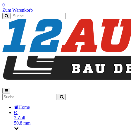
0
Zum Warenkorb
Home
Ø
2 Zoll
50,8 mm