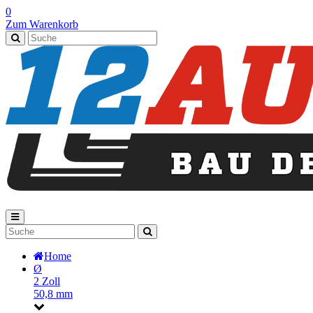
0
Zum Warenkorb
Home
Ø
2 Zoll
50,8 mm