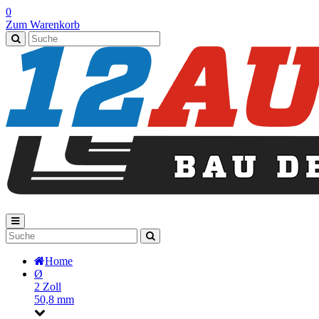
0
Zum Warenkorb
Home
Ø
2 Zoll
50,8 mm