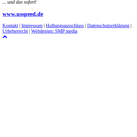
... und das sofort!
www.usspeed.de
Kontakt
|
Impressum
|
Haftungsausschluss
|
Datenschutzerklärung
|
Urheberrecht
|
Webdesign: SMP media