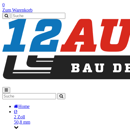
0
Zum Warenkorb
Home
Ø
2 Zoll
50,8 mm