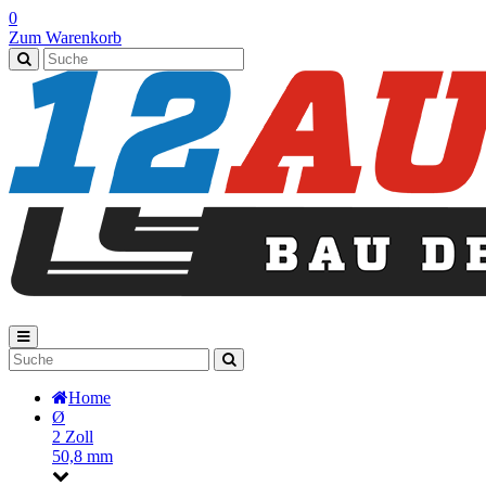
0
Zum Warenkorb
Home
Ø
2 Zoll
50,8 mm