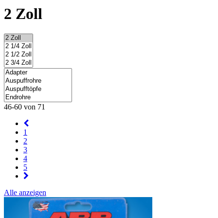
2 Zoll
46-60 von 71
1
2
3
4
5
Alle anzeigen