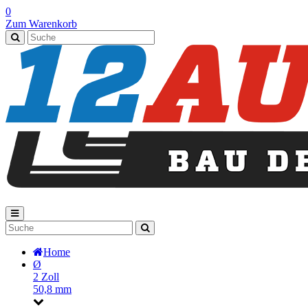
0
Zum Warenkorb
Home
Ø
2 Zoll
50,8 mm