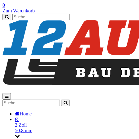
0
Zum Warenkorb
Home
Ø
2 Zoll
50,8 mm