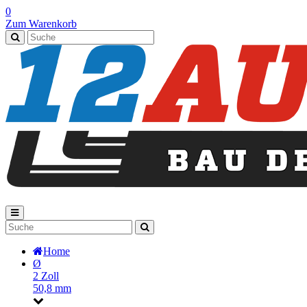
0
Zum Warenkorb
Home
Ø
2 Zoll
50,8 mm