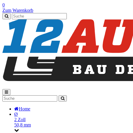
0
Zum Warenkorb
Home
Ø
2 Zoll
50,8 mm