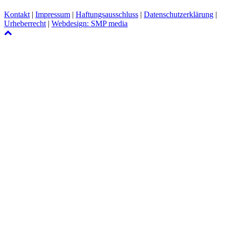
Kontakt
|
Impressum
|
Haftungsausschluss
|
Datenschutzerklärung
|
Urheberrecht
|
Webdesign: SMP media