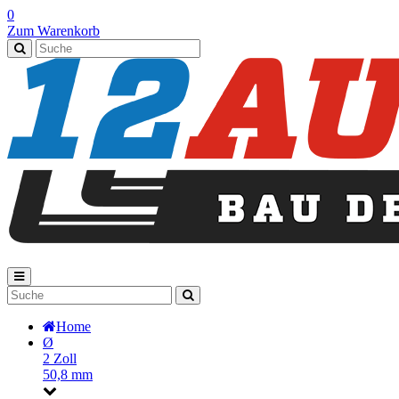
0
Zum Warenkorb
Home
Ø
2 Zoll
50,8 mm