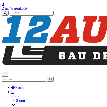
0
Zum Warenkorb
Home
Ø
2 Zoll
50,8 mm