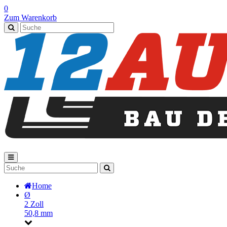
0
Zum Warenkorb
Home
Ø
2 Zoll
50,8 mm