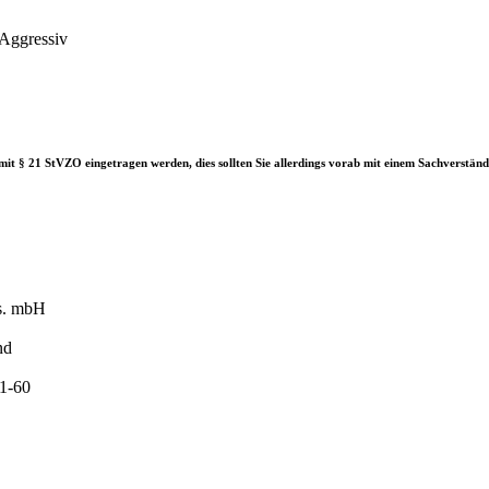
Aggressiv
it § 21 StVZO eingetragen werden, dies sollten Sie allerdings vorab mit einem Sachverständ
s. mbH
nd
61-60