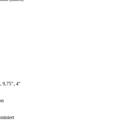
, 9,75", 4"
on
uminiert