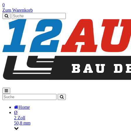
0
Zum Warenkorb
Home
Ø
2 Zoll
50,8 mm