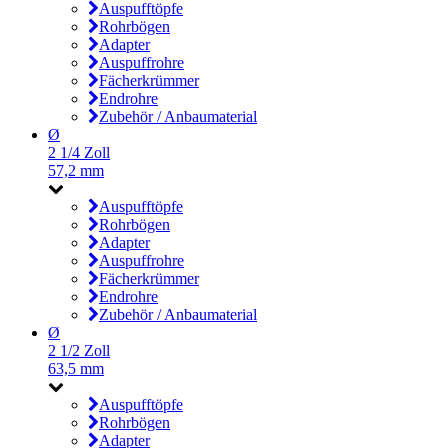
Auspufftöpfe
Rohrbögen
Adapter
Auspuffrohre
Fächerkrümmer
Endrohre
Zubehör / Anbaumaterial
Ø
2 1/4 Zoll
57,2 mm
Auspufftöpfe
Rohrbögen
Adapter
Auspuffrohre
Fächerkrümmer
Endrohre
Zubehör / Anbaumaterial
Ø
2 1/2 Zoll
63,5 mm
Auspufftöpfe
Rohrbögen
Adapter