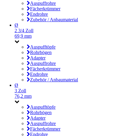
Auspuffrohre
Fächerkrümmer
Endrohre
Zubehör / Anbaumaterial
Ø
2 3/4 Zoll
69,9 mm
Auspufftöpfe
Rohrbögen
Adapter
Auspuffrohre
Fächerkrümmer
Endrohre
Zubehör / Anbaumaterial
Ø
3 Zoll
76,2 mm
Auspufftöpfe
Rohrbögen
Adapter
Auspuffrohre
Fächerkrümmer
Endrohre