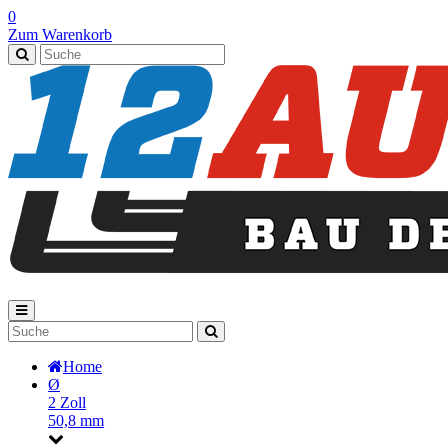
0
Zum Warenkorb
Home
Ø
2 Zoll
50,8 mm