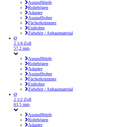
Auspufftöpfe
Rohrbögen
Adapter
Auspuffrohre
Fächerkrümmer
Endrohre
Zubehör / Anbaumaterial
Ø
2 1/4 Zoll
57,2 mm
Auspufftöpfe
Rohrbögen
Adapter
Auspuffrohre
Fächerkrümmer
Endrohre
Zubehör / Anbaumaterial
Ø
2 1/2 Zoll
63,5 mm
Auspufftöpfe
Rohrbögen
Adapter