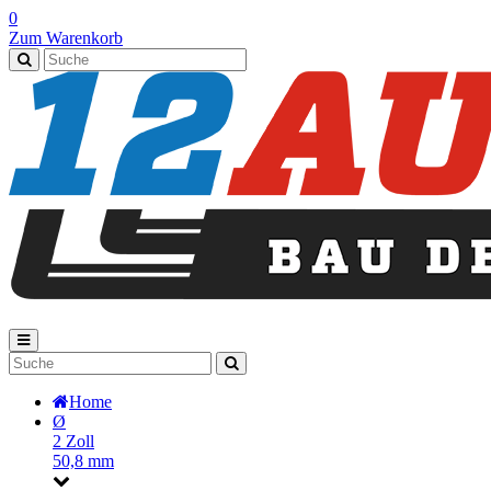
0
Zum Warenkorb
Home
Ø
2 Zoll
50,8 mm