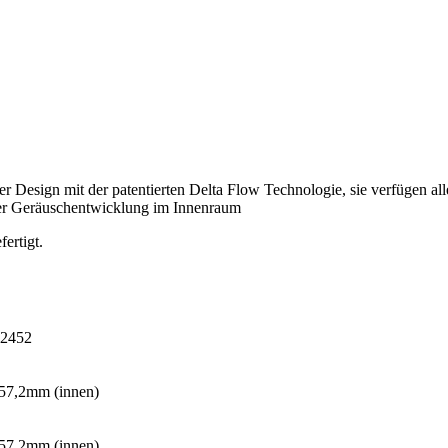
Design mit der patentierten Delta Flow Technologie, sie verfügen all
erer Geräuschentwicklung im Innenraum
ertigt.
2452
 57,2mm (innen)
 57,2mm (innen)