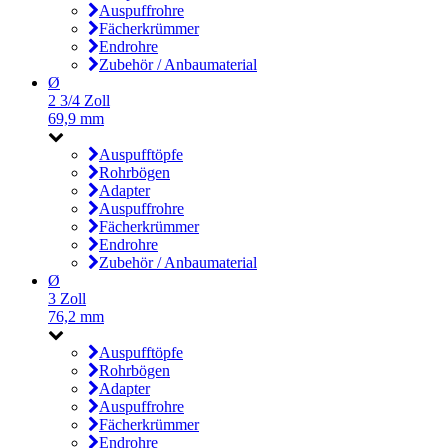
Auspuffrohre
Fächerkrümmer
Endrohre
Zubehör / Anbaumaterial
Ø
2 3/4 Zoll
69,9 mm
Auspufftöpfe
Rohrbögen
Adapter
Auspuffrohre
Fächerkrümmer
Endrohre
Zubehör / Anbaumaterial
Ø
3 Zoll
76,2 mm
Auspufftöpfe
Rohrbögen
Adapter
Auspuffrohre
Fächerkrümmer
Endrohre