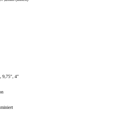
, 9,75", 4"
on
uminiert