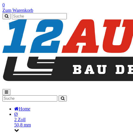
0
Zum Warenkorb
Home
Ø
2 Zoll
50,8 mm