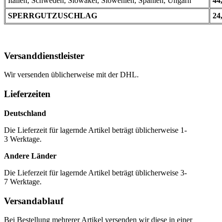
Italien, Schweden, Slowakei, Slowenien, Spanien, Ungarn
44
SPERRGUTZUSCHLAG
24
Versanddienstleister
Wir versenden üblicherweise mit der DHL.
Lieferzeiten
Deutschland
Die Lieferzeit für lagernde Artikel beträgt üblicherweise 1-
3 Werktage.
Andere Länder
Die Lieferzeit für lagernde Artikel beträgt üblicherweise 3-
7 Werktage.
Versandablauf
Bei Bestellung mehrerer Artikel versenden wir diese in einer