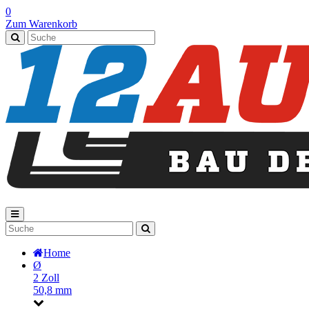
0
Zum Warenkorb
Home
Ø
2 Zoll
50,8 mm