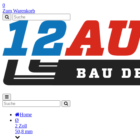
0
Zum Warenkorb
Home
Ø
2 Zoll
50,8 mm