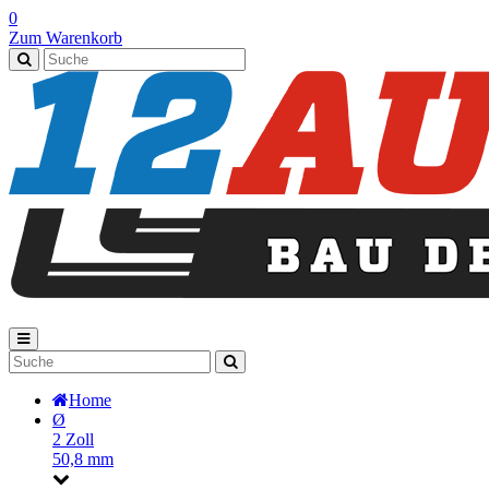
0
Zum Warenkorb
Home
Ø
2 Zoll
50,8 mm