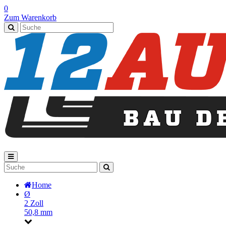
0
Zum Warenkorb
Home
Ø
2 Zoll
50,8 mm