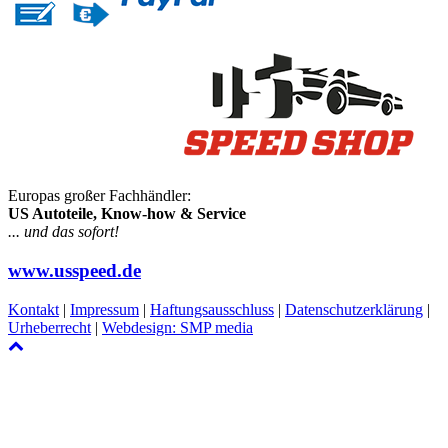
Europas großer Fachhändler:
US Autoteile, Know-how & Service
... und das sofort!
www.usspeed.de
Kontakt
|
Impressum
|
Haftungsausschluss
|
Datenschutzerklärung
|
Urheberrecht
|
Webdesign: SMP media