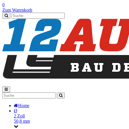
0
Zum Warenkorb
Home
Ø
2 Zoll
50,8 mm