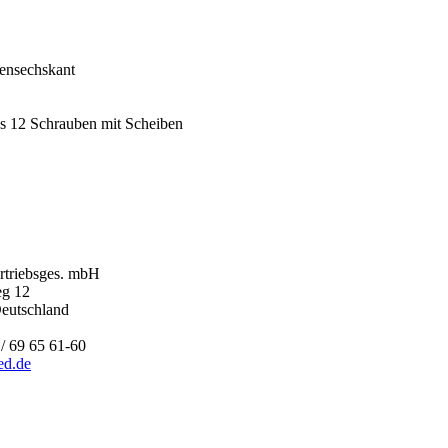
ensechskant
us 12 Schrauben mit Scheiben
triebsges. mbH
eg 12
eutschland
 / 69 65 61-60
ed.de