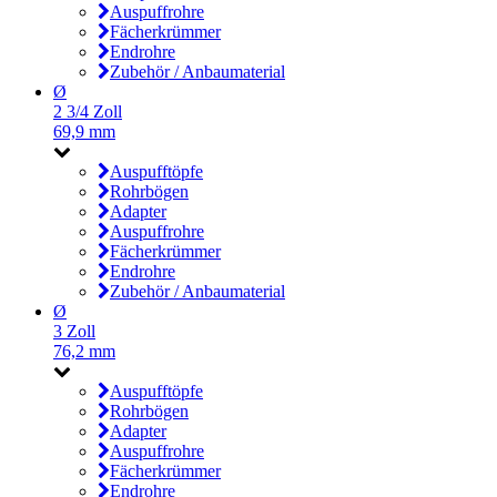
Auspuffrohre
Fächerkrümmer
Endrohre
Zubehör / Anbaumaterial
Ø
2 3/4 Zoll
69,9 mm
Auspufftöpfe
Rohrbögen
Adapter
Auspuffrohre
Fächerkrümmer
Endrohre
Zubehör / Anbaumaterial
Ø
3 Zoll
76,2 mm
Auspufftöpfe
Rohrbögen
Adapter
Auspuffrohre
Fächerkrümmer
Endrohre