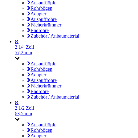
Auspufftöpfe
Rohrbögen
Adapter
Auspuffrohre
Fächerkrümmer
Endrohre
Zubehör / Anbaumaterial
Ø
2 1/4 Zoll
57,2 mm
Auspufftöpfe
Rohrbögen
Adapter
Auspuffrohre
Fächerkrümmer
Endrohre
Zubehör / Anbaumaterial
Ø
2 1/2 Zoll
63,5 mm
Auspufftöpfe
Rohrbögen
Adapter