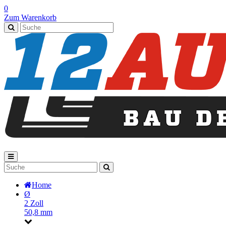
0
Zum Warenkorb
Home
Ø
2 Zoll
50,8 mm