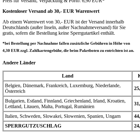
Preis für Versand, Verpackung & Porto: 6,90 EUR
*
Kostenloser Versand ab 30,- EUR Warenwert
Ab einem Warenwert von 30,- EUR ist der Versand innerhalb
Deutschlands (außer Inseln, außer Nachnahmeversand) für Sie
gratis, sofern die Bestellung keine Sperrgutartikel enthält.
*bei Bestellung per Nachnahme fallen zusätzliche Gebühren in Höhe von
4,30 EUR zzgl. Zahlkartengebühr, die beim Paketboten zu entrichten ist an.
Andere Länder
Land
Belgien, Dänemark, Frankreich, Luxemburg, Niederlande,
25
Österreich
Bulgarien, Estland, Finnland, Griechenland, Irland, Kroatien,
31
Lettland, Litauen, Malta, Portugal, Rumänien
Italien, Schweden, Slowakei, Slowenien, Spanien, Ungarn
44
SPERRGUTZUSCHLAG
24