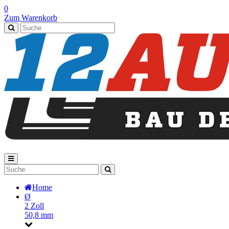
0
Zum Warenkorb
Home
Ø
2 Zoll
50,8 mm