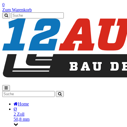
0
Zum Warenkorb
Home
Ø
2 Zoll
50,8 mm