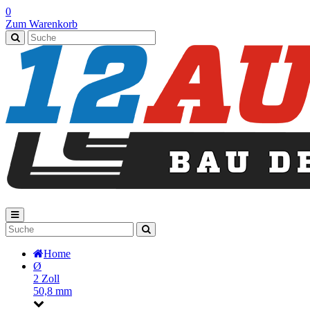
0
Zum Warenkorb
Home
Ø
2 Zoll
50,8 mm