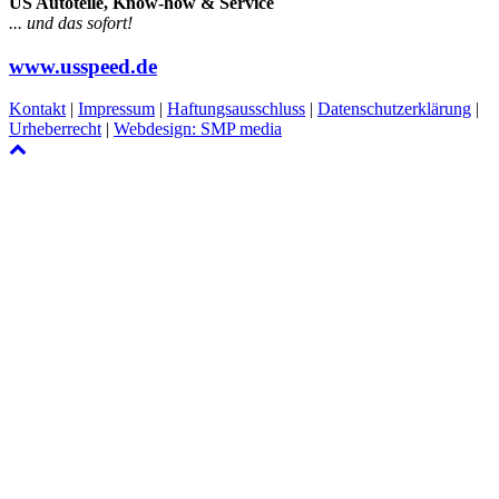
US Autoteile, Know-how & Service
... und das sofort!
www.usspeed.de
Kontakt
|
Impressum
|
Haftungsausschluss
|
Datenschutzerklärung
|
Urheberrecht
|
Webdesign: SMP media