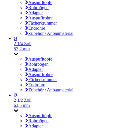
Auspufftöpfe
Rohrbögen
Adapter
Auspuffrohre
Fächerkrümmer
Endrohre
Zubehör / Anbaumaterial
Ø
2 1/4 Zoll
57,2 mm
Auspufftöpfe
Rohrbögen
Adapter
Auspuffrohre
Fächerkrümmer
Endrohre
Zubehör / Anbaumaterial
Ø
2 1/2 Zoll
63,5 mm
Auspufftöpfe
Rohrbögen
Adapter