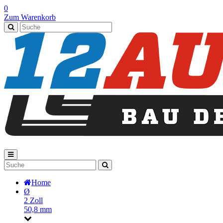
0
Zum Warenkorb
Home
Ø
2 Zoll
50,8 mm