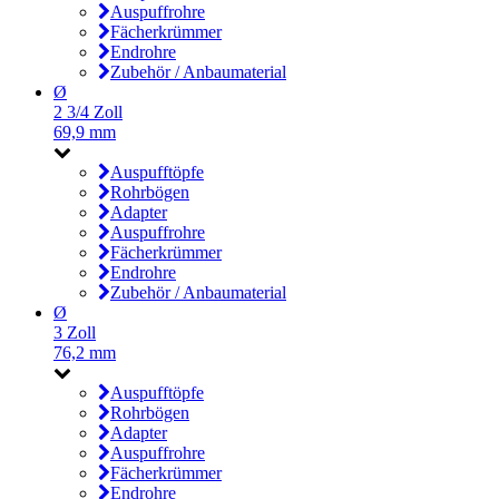
Auspuffrohre
Fächerkrümmer
Endrohre
Zubehör / Anbaumaterial
Ø
2 3/4 Zoll
69,9 mm
Auspufftöpfe
Rohrbögen
Adapter
Auspuffrohre
Fächerkrümmer
Endrohre
Zubehör / Anbaumaterial
Ø
3 Zoll
76,2 mm
Auspufftöpfe
Rohrbögen
Adapter
Auspuffrohre
Fächerkrümmer
Endrohre