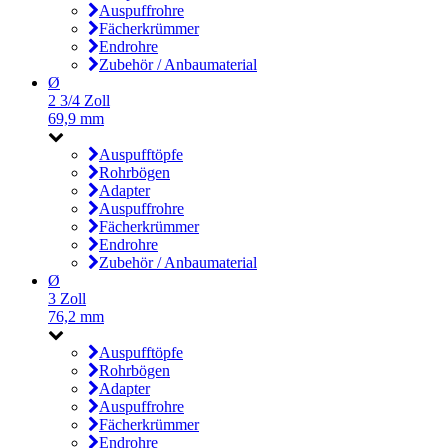
Auspuffrohre
Fächerkrümmer
Endrohre
Zubehör / Anbaumaterial
Ø
2 3/4 Zoll
69,9 mm
Auspufftöpfe
Rohrbögen
Adapter
Auspuffrohre
Fächerkrümmer
Endrohre
Zubehör / Anbaumaterial
Ø
3 Zoll
76,2 mm
Auspufftöpfe
Rohrbögen
Adapter
Auspuffrohre
Fächerkrümmer
Endrohre