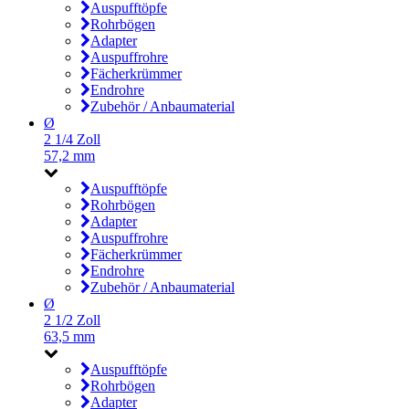
Auspufftöpfe
Rohrbögen
Adapter
Auspuffrohre
Fächerkrümmer
Endrohre
Zubehör / Anbaumaterial
Ø
2 1/4 Zoll
57,2 mm
Auspufftöpfe
Rohrbögen
Adapter
Auspuffrohre
Fächerkrümmer
Endrohre
Zubehör / Anbaumaterial
Ø
2 1/2 Zoll
63,5 mm
Auspufftöpfe
Rohrbögen
Adapter