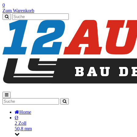
0
Zum Warenkorb
Home
Ø
2 Zoll
50,8 mm