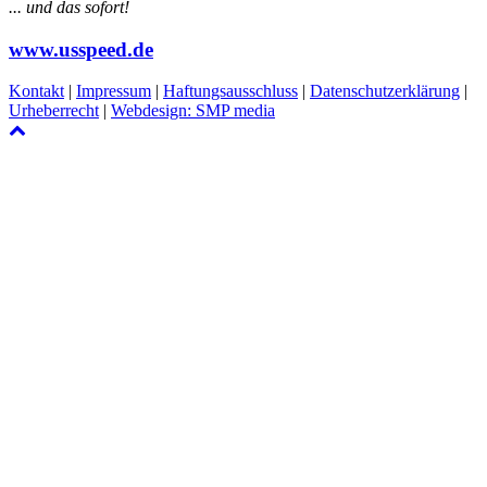
... und das sofort!
www.usspeed.de
Kontakt
|
Impressum
|
Haftungsausschluss
|
Datenschutzerklärung
|
Urheberrecht
|
Webdesign: SMP media