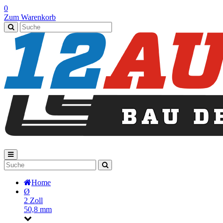
0
Zum Warenkorb
Home
Ø
2 Zoll
50,8 mm