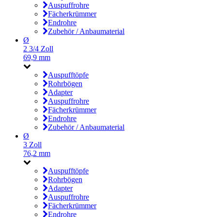
Auspuffrohre
Fächerkrümmer
Endrohre
Zubehör / Anbaumaterial
Ø
2 3/4 Zoll
69,9 mm
Auspufftöpfe
Rohrbögen
Adapter
Auspuffrohre
Fächerkrümmer
Endrohre
Zubehör / Anbaumaterial
Ø
3 Zoll
76,2 mm
Auspufftöpfe
Rohrbögen
Adapter
Auspuffrohre
Fächerkrümmer
Endrohre