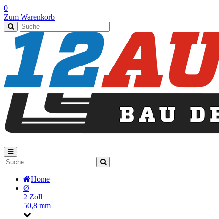
0
Zum Warenkorb
Home
Ø
2 Zoll
50,8 mm