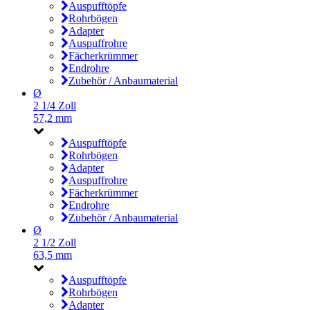
Auspufftöpfe
Rohrbögen
Adapter
Auspuffrohre
Fächerkrümmer
Endrohre
Zubehör / Anbaumaterial
Ø
2 1/4 Zoll
57,2 mm
Auspufftöpfe
Rohrbögen
Adapter
Auspuffrohre
Fächerkrümmer
Endrohre
Zubehör / Anbaumaterial
Ø
2 1/2 Zoll
63,5 mm
Auspufftöpfe
Rohrbögen
Adapter