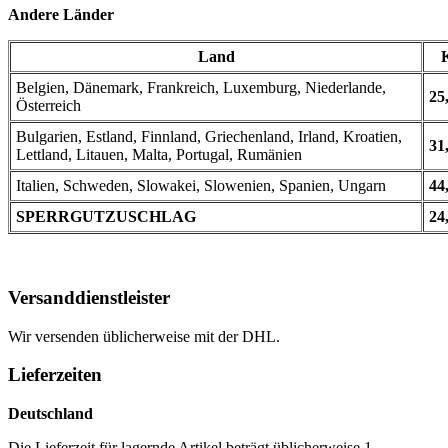
Andere Länder
Land
Belgien, Dänemark, Frankreich, Luxemburg, Niederlande,
25
Österreich
Bulgarien, Estland, Finnland, Griechenland, Irland, Kroatien,
31
Lettland, Litauen, Malta, Portugal, Rumänien
Italien, Schweden, Slowakei, Slowenien, Spanien, Ungarn
44
SPERRGUTZUSCHLAG
24
Versanddienstleister
Wir versenden üblicherweise mit der DHL.
Lieferzeiten
Deutschland
Die Lieferzeit für lagernde Artikel beträgt üblicherweise 1-