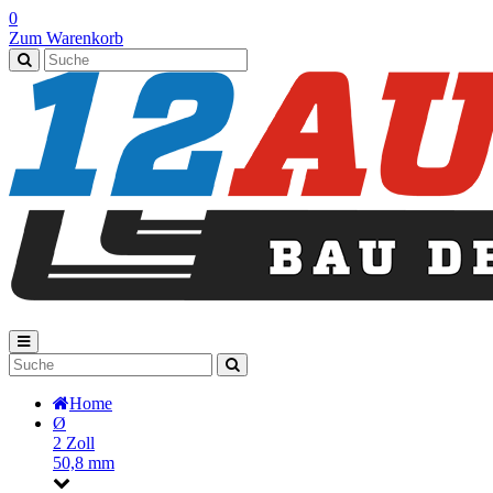
0
Zum Warenkorb
Home
Ø
2 Zoll
50,8 mm