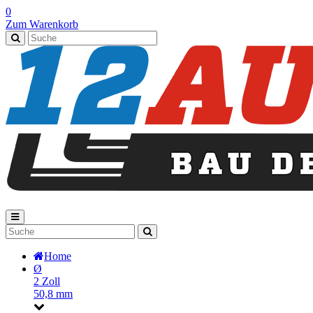
0
Zum Warenkorb
Home
Ø
2 Zoll
50,8 mm