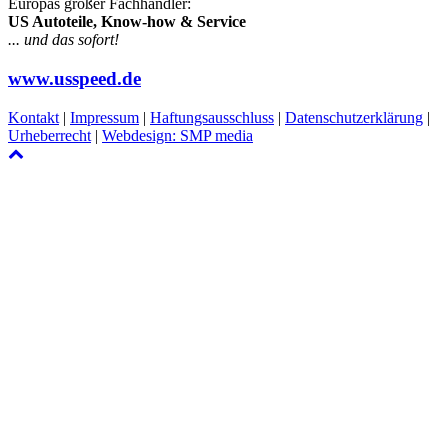
Europas großer Fachhändler:
US Autoteile, Know-how & Service
... und das sofort!
www.usspeed.de
Kontakt
|
Impressum
|
Haftungsausschluss
|
Datenschutzerklärung
|
Urheberrecht
|
Webdesign: SMP media