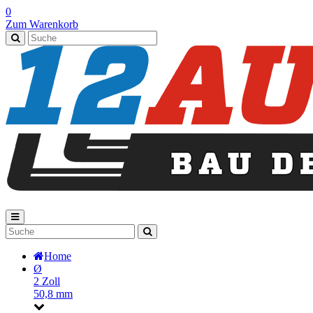
0
Zum Warenkorb
Home
Ø
2 Zoll
50,8 mm