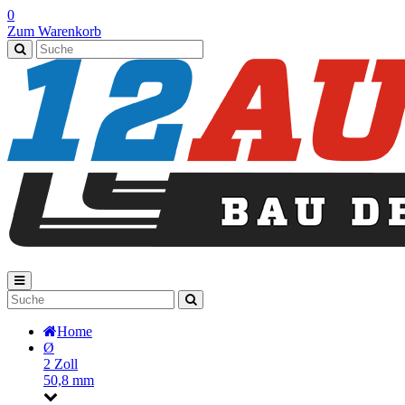
0
Zum Warenkorb
Home
Ø
2 Zoll
50,8 mm