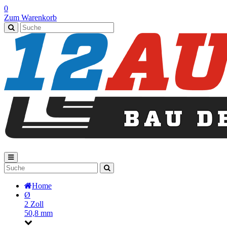
0
Zum Warenkorb
Home
Ø
2 Zoll
50,8 mm