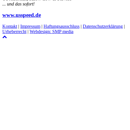
... und das sofort!
www.usspeed.de
Kontakt
|
Impressum
|
Haftungsausschluss
|
Datenschutzerklärung
|
Urheberrecht
|
Webdesign: SMP media