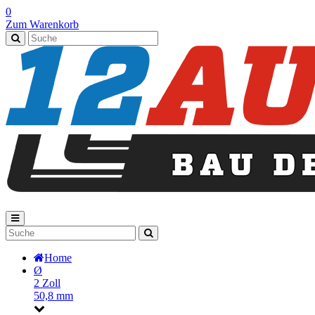
0
Zum Warenkorb
Home
Ø
2 Zoll
50,8 mm