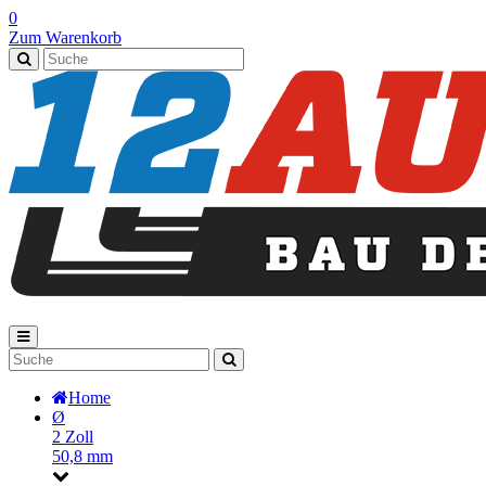
0
Zum Warenkorb
Home
Ø
2 Zoll
50,8 mm