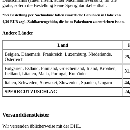
Deutschlands (außer Inseln, außer Nachnahmeversand) für Sie
gratis, sofern die Bestellung keine Sperrgutartikel enthält.
*bei Bestellung per Nachnahme fallen zusätzliche Gebühren in Höhe von
4,30 EUR zzgl. Zahlkartengebühr, die beim Paketboten zu entrichten ist an.
Andere Länder
Land
Belgien, Dänemark, Frankreich, Luxemburg, Niederlande,
25
Österreich
Bulgarien, Estland, Finnland, Griechenland, Irland, Kroatien,
31
Lettland, Litauen, Malta, Portugal, Rumänien
Italien, Schweden, Slowakei, Slowenien, Spanien, Ungarn
44
SPERRGUTZUSCHLAG
24
Versanddienstleister
Wir versenden üblicherweise mit der DHL.