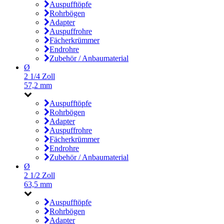
Auspufftöpfe
Rohrbögen
Adapter
Auspuffrohre
Fächerkrümmer
Endrohre
Zubehör / Anbaumaterial
Ø
2 1/4 Zoll
57,2 mm
Auspufftöpfe
Rohrbögen
Adapter
Auspuffrohre
Fächerkrümmer
Endrohre
Zubehör / Anbaumaterial
Ø
2 1/2 Zoll
63,5 mm
Auspufftöpfe
Rohrbögen
Adapter