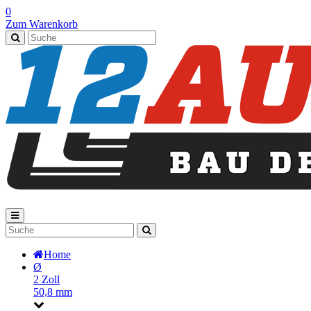
0
Zum Warenkorb
Home
Ø
2 Zoll
50,8 mm