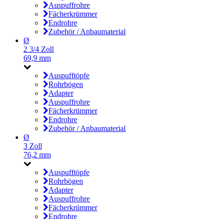
Auspuffrohre
Fächerkrümmer
Endrohre
Zubehör / Anbaumaterial
Ø
2 3/4 Zoll
69,9 mm
Auspufftöpfe
Rohrbögen
Adapter
Auspuffrohre
Fächerkrümmer
Endrohre
Zubehör / Anbaumaterial
Ø
3 Zoll
76,2 mm
Auspufftöpfe
Rohrbögen
Adapter
Auspuffrohre
Fächerkrümmer
Endrohre