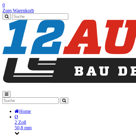
0
Zum Warenkorb
Home
Ø
2 Zoll
50,8 mm