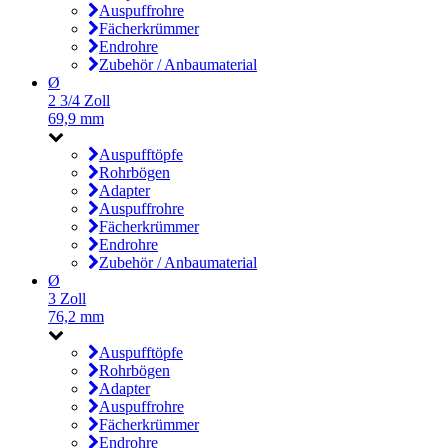
Auspuffrohre
Fächerkrümmer
Endrohre
Zubehör / Anbaumaterial
Ø
2 3/4 Zoll
69,9 mm
Auspufftöpfe
Rohrbögen
Adapter
Auspuffrohre
Fächerkrümmer
Endrohre
Zubehör / Anbaumaterial
Ø
3 Zoll
76,2 mm
Auspufftöpfe
Rohrbögen
Adapter
Auspuffrohre
Fächerkrümmer
Endrohre