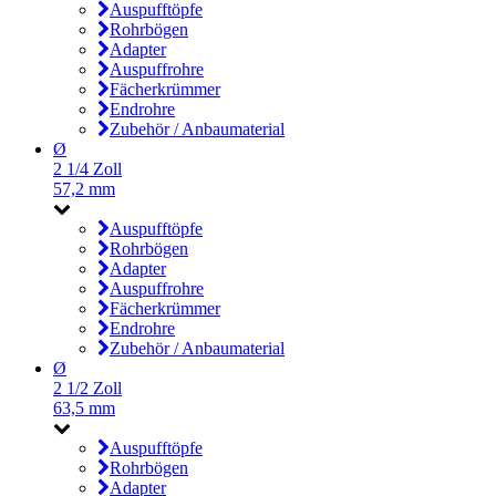
Auspufftöpfe
Rohrbögen
Adapter
Auspuffrohre
Fächerkrümmer
Endrohre
Zubehör / Anbaumaterial
Ø
2 1/4 Zoll
57,2 mm
Auspufftöpfe
Rohrbögen
Adapter
Auspuffrohre
Fächerkrümmer
Endrohre
Zubehör / Anbaumaterial
Ø
2 1/2 Zoll
63,5 mm
Auspufftöpfe
Rohrbögen
Adapter