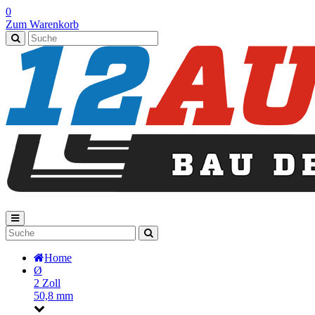
0
Zum Warenkorb
Home
Ø
2 Zoll
50,8 mm