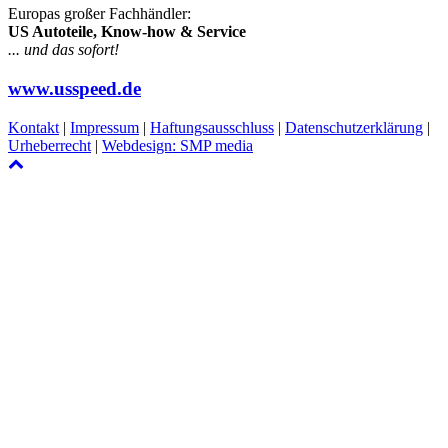
Europas großer Fachhändler:
US Autoteile, Know-how & Service
... und das sofort!
www.usspeed.de
Kontakt
|
Impressum
|
Haftungsausschluss
|
Datenschutzerklärung
|
Urheberrecht
|
Webdesign: SMP media