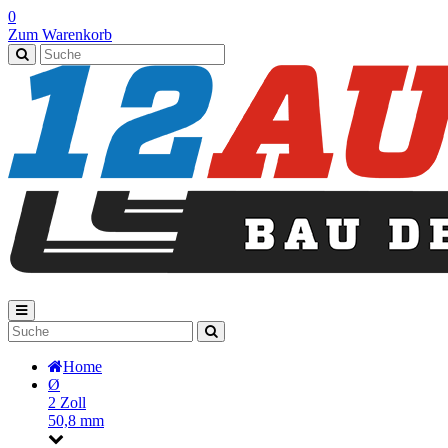
0
Zum Warenkorb
Home
Ø
2 Zoll
50,8 mm