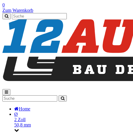
0
Zum Warenkorb
Home
Ø
2 Zoll
50,8 mm